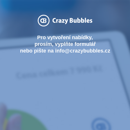
Pro vytvoření nabídky,
prosím, vyplňte formulář
nebo pište na info@crazybubbles.cz