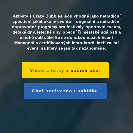
Aktivity s Crazy Bubbles jsou vhodné jako netradiční
zpestření jakéhokoliv eventu – originální a netradiční
doprovodné programy pro festivaly, sportovní eventy,
dětské dny, letecké dny, obecní či městské události a
mnohé další. Svěřte se do rukou našich Event
Managerů a certifikovaných instruktorů, kteří zajistí
event, na který se jen tak nezapomene.
Video a fotky z našich akcí
Chci nezávaznou nabídku